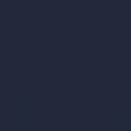
Hotel Settentrionale Esplanade
Via Pietro Grocco, 2
Montecatini Terme
51016
Nächste Veranstaltung
8 Tage Toskanische Genüsse mit
Standorthotel vom 06.09.-13.09.2026
- 6.
September 2026 - 13. September 2026 -
Ganztägig
Alle anzeigen
WEITERE INFORMATIONEN