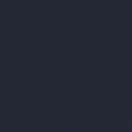
Gantweg 18
Billerbeck
Nordrhein-Westfalen
48727
Münsterland
Keine bevorstehenden Veranstaltungen
WEITERE INFORMATIONEN
Courtyard by Marriott Hamburg
Airport****