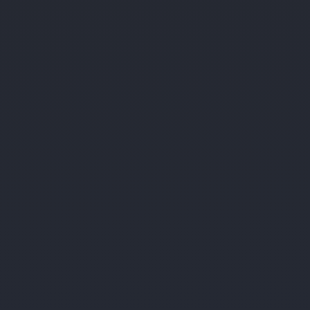
Berlin
Spreestraße 14
Berlin
12439
Keine bevorstehenden Veranstaltungen
WEITERE INFORMATIONEN