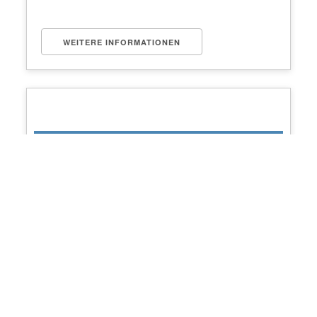
WEITERE INFORMATIONEN
Welcome Hotel Dorf
Münsterland
Haidkamp 1
Legden
48739
Keine bevorstehenden Veranstaltungen