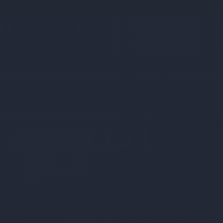
Flughafenstr. 47
Hamburg
22415
Keine bevorstehenden Veranstaltungen
WEITERE INFORMATIONEN
Essen
Theodor-Althoff-Straße 5
Essen
45133