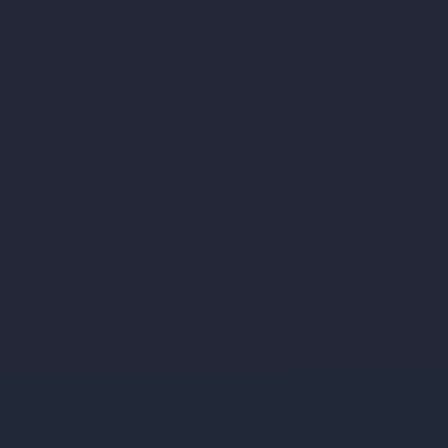
WEITERE INFORMATIONEN
Hotel Saxl in Freienfeld
Brennerstraße, 5
Freienfeld
39040
Keine bevorstehenden Veranstaltungen
WEITERE INFORMATIONEN