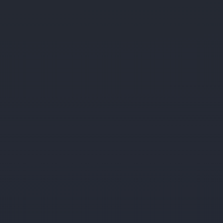
Best Western Ahorn Hotel
Oberwiesenthal
Vierenstraße 18
Oberwiesenthal
09484
Keine bevorstehenden Veranstaltungen
WEITERE INFORMATIONEN