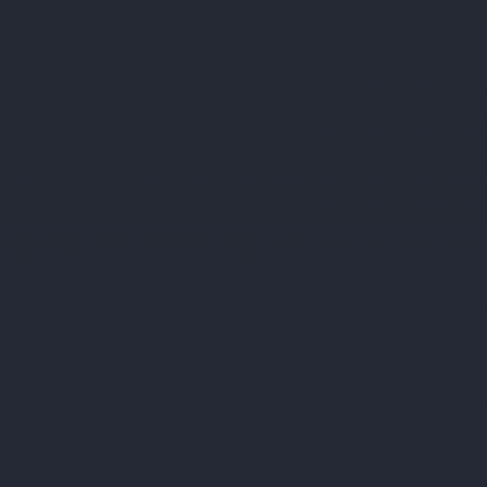
Best Western Premier Parkhotel
Bad Mergentheim
Lothar-Daiker-Straße 6
Bad Mergentheim
97980
Keine bevorstehenden Veranstaltungen
WEITERE INFORMATIONEN
Billerbeck