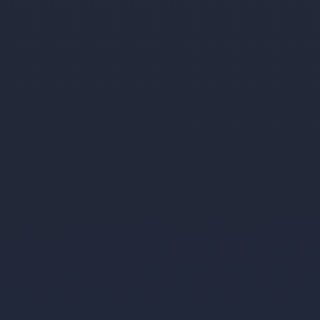
um Ihre Reise mit Lewando
Tours
Zustiege und Abfahrtsorte
Die Abfahrtsorte und Zustiegsmöglichkeiten
finden Sie in den einzelnen Reisebeschreibungen.
Sollte ein weiterer Zustiegsort entlang der
Fahrstrecke gewünscht werden, fragen Sie bitte
einfach an. Wir prüfen dann, ob wir das möglich
machen können und melden uns bei Ihnen.
Fahrer und Reisebegleitung
Bei unseren Mehrtagesreisen werden Sie während
der Reise von der Firmeninhaberin selbst bestens
betreut.
Unsere erfahrenen und bestens geschulten