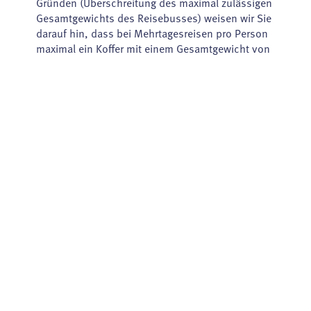
Gründen (Überschreitung des maximal zulässigen
Gesamtgewichts des Reisebusses) weisen wir Sie
darauf hin, dass bei Mehrtagesreisen pro Person
maximal ein Koffer mit einem Gesamtgewicht von
20 kg befördert werden kann. Wir behalten uns
vor, Ihr Gepäckstück zu wiegen und bei einer
Überschreitung des Gesamtgewichtes pro kg € 5,-
zu berechnen.
Die Gepäckablage in unseren Bussen dient
zur Ablage Ihrer Jacken, Mäntel, Hüte und Mützen.
Schwere Gegenstände, wie z.B. Ihr Laptop oder
Ihre Reisetasche bitten wir Sie, entweder unter
Ihrem Sitz zu deponieren oder in dem Kofferraum
unseres Busses unterzubringen. Im Innenraum
unserer Busse ist 1 Handgepäckstück mit den
Maßen 30cm x 25cm x 25cm und dem Gewicht
von max. 5kg gestattet.