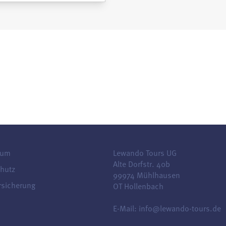
sum
Lewando Tours UG
Alte Dorfstr. 40b
hutz
99974 Mühlhausen
rsicherung
OT Hollenbach
E-Mail:
info@lewando-tours.de