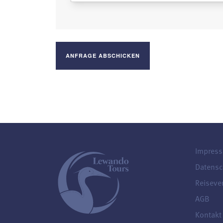
Impres
Datensc
Reiseve
AGB
Kontakt