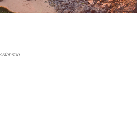
esfahrten
Office 365
Outlook Live